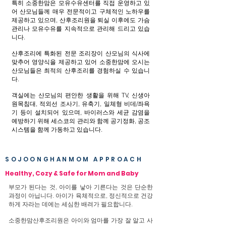
특히 소중한맘은 모유수유센터를 직접 운영하고 있
어 산모님들께 매우 전문적이고 구체적인 노하우를
제공하고 있으며, 산후조리원을 퇴실 이후에도 가슴
관리나 모유수유를 지속적으로 관리해 드리고 있습
니다.
산후조리에 특화된 전문 조리장이 산모님의 식사에
맞추어 영양식을 제공하고 있어 소중한맘에 오시는
산모님들은 최적의 산후조리를 경험하실 수 있습니
다.
객실에는 산모님의 편안한 생활을 위해 TV, 신생아
원목침대, 적외선 조사기, 유축기, 일체형 비데/좌욕
기 등이 설치되어 있으며, 바이러스와 세균 감염을
예방하기 위해 세스코의 관리와 함께 공기정화, 공조
시스템을 함께 가동하고 있습니다.
SOJOONGHANMOM APPROACH
Healthy, Cozy & Safe for Mom and Baby
부모가 된다는 것, 아이를 낳아 기른다는 것은 단순한
과정이 아닙니다. 아이가 육체적으로, 정신적으로 건강
하게 자라는 데에는 세심한 배려가 필요합니다.
소
중한맘산후조리원은 아이와 엄마를 가장 잘 알고 사