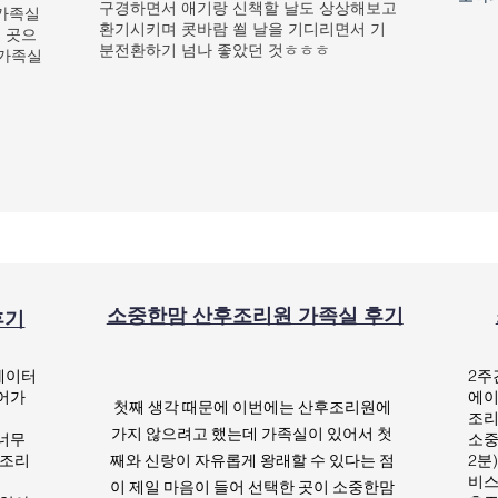
구경하면서 애기랑 신책할 날도 상상해보고
 가족실
환기시키며 콧바람 쐴 날을 기디리면서 기
 곳으
분전환하기 넘나 좋았던 것ㅎㅎㅎ
 가족실
소중한맘 산후조리원 가족실 후기
후기
베이터
2주
들어가
에이
첫째 생각 때문에 이번에는 산후조리원에
조리
가지 않으려고 했는데​ 가족실이 있어서 첫
 너무
소중
 조리
2분
째와 신랑이 자유롭게 왕래할 수 있다는 점
비스
이 제일 마음이 들어 선택한 곳이 소중한맘