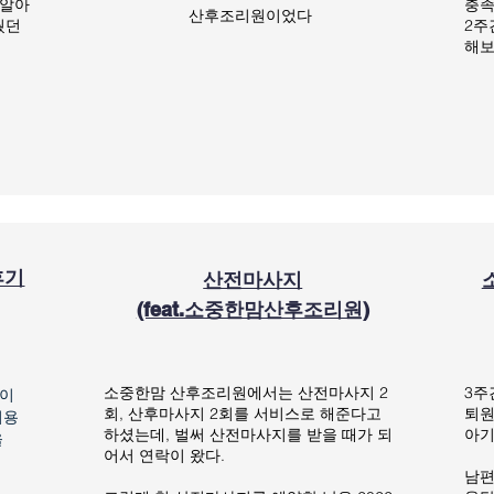
 알아
충족
산후조리원이었다
웠던
2주
해보
후기
산전마사지
(feat.소중한맘산후조리원)
소중한맘 산후조리원에서는 산전마사지 2
3주
 이
회, 산후마사지 2회를 서비스로 해준다고
퇴원
이용
하셨는데, 벌써 산전마사지를 받을 때가 되
아기
을
어서 연락이 왔다.
남편