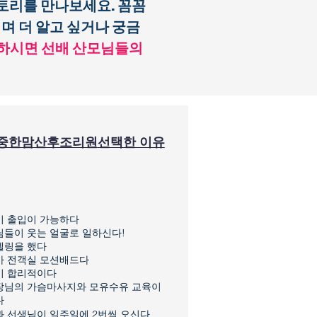
토리를 만나보세요. 꼼꼼
며 더 알고 싶거나 궁금
릭하시면 선배 산모님들의
중한맘산후조리원
선택한 이유
이 출입이 가능하다
들이 웃는 얼굴로 일하신다!
델링을 했다
가 전객실 모션배드다
이 합리적이다
장님의 가슴마사지와 모유수유 교육이
다
 선생님이 일주일에 2번씩
오신다