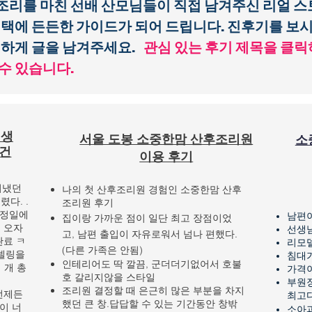
리를 마친 선배 산모님들이 직접 남겨주신 리얼 스
선택에 든든한 가이드가 되어 드립니다.
진
후기를 보시
편하게 글을 남겨주세요.
관심 있는 후기 제목을 클
수 있습니다.
 생
서울 도봉 소중한맘 산후조리원
소
 건
이용 후기
지냈던
나의 첫 산후조리원 경험인 소중한맘 산후
다. .
조리원 후기
예정일에
남편
집이랑 가까운 점이 일단 최고 장점이었
 오자
선생님
고,
남편 출입이 자유로워서 넘나 편했다.
완료 ㅋ
리모
(다른 가족은 안됨)
모델링을
침대
인테리어도 딱 깔끔, 군더더기없어서 호불
 개 총
가격
호 갈리지않을 스타일
부원
조리원 결정할 때 은근히 많은 부분을 차지
언제든
최고
했던 큰 창.
답답할 수 있는 기간동안 창밖
이 너
소아과