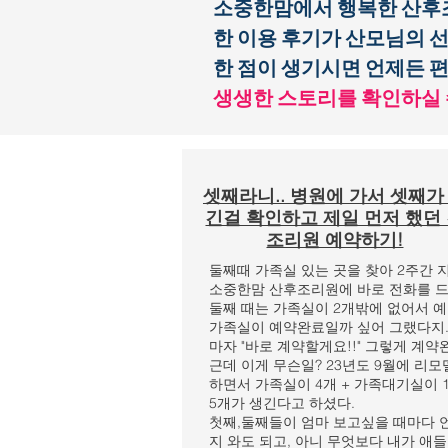
소중한맘에서 행복한 산후조
한 이용 후기가 산모님의 
한 점이 생기시면 언제든 
생생한 스토리를 확인하실 
셋째라니.. 병원에 가서 셋째가
긴걸 확인하고 제일 먼저 했던
조리원 예약하기!
둘째때 가족실 있는 곳을 찾아 2주간 
소중한맘 산후조리원에 바로 전화를 드렸
​둘째 때는 가족실이 2개밖에 없어서 
가족실이 예약완료일까 싶어 그랬다지.
마자 "바로 계약할게요!!" 그렇게 계약
​근데 이게 무슨일? 23년도 9월에 리
하면서 가족실이 4개 + 가족대기실이 1
5개가 생긴다고 하셨다.
첫째,둘째들이 엄마 보고싶을 때마다 
지 와도 되고, 아니 무엇보다 내가 애들